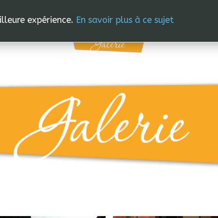
OURS
STAGES
PROFESSEURS
ÉPHÉMÉRIDES
GALE
eilleure expérience.
En savoir plus à ce sujet