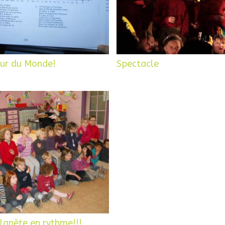
ur du Monde!
Spectacle
lanète en rythme!!!